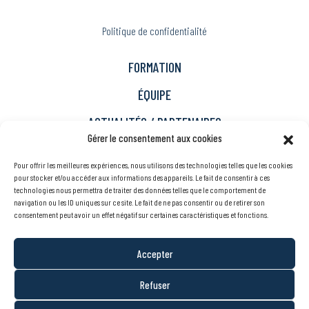
Politique de confidentialité
FORMATION
ÉQUIPE
ACTUALITÉS / PARTENAIRES
Gérer le consentement aux cookies
Immigration
Pour offrir les meilleures expériences, nous utilisons des technologies telles que les cookies
Carrière
pour stocker et/ou accéder aux informations des appareils. Le fait de consentir à ces
technologies nous permettra de traiter des données telles que le comportement de
À propos
navigation ou les ID uniques sur ce site. Le fait de ne pas consentir ou de retirer son
consentement peut avoir un effet négatif sur certaines caractéristiques et fonctions.
Nous joindre
Accepter
EN
Refuser