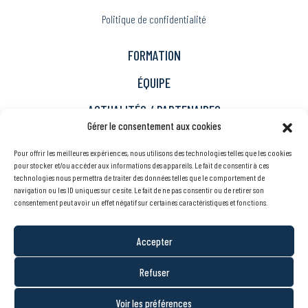
Politique de confidentialité
FORMATION
ÉQUIPE
ACTUALITÉS / PARTENAIRES
Gérer le consentement aux cookies
Immigration
Pour offrir les meilleures expériences, nous utilisons des technologies telles que les cookies
Carrière
pour stocker et/ou accéder aux informations des appareils. Le fait de consentir à ces
technologies nous permettra de traiter des données telles que le comportement de
À propos
navigation ou les ID uniques sur ce site. Le fait de ne pas consentir ou de retirer son
consentement peut avoir un effet négatif sur certaines caractéristiques et fonctions.
Nous joindre
Accepter
EN
Refuser
© SAE Estrie - Tous droits réservés
Voir les préférences