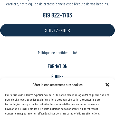
carrière, notre équipe de professionnels est à l’écoute de vos besoins.
819 822-1703
SUIVEZ-NOUS
Politique de confidentialité
FORMATION
ÉQUIPE
Gérer le consentement aux cookies
ACTUALITÉS / PARTENAIRES
Pour offrir les meilleures expériences, nous utilisons des technologies telles que les cookies
Immigration
pour stocker et/ou accéder aux informations des appareils. Le fait de consentir à ces
technologies nous permettra de traiter des données telles que le comportement de
Carrière
navigation ou les ID uniques sur ce site. Le fait de ne pas consentir ou de retirer son
consentement peut avoir un effet négatif sur certaines caractéristiques et fonctions.