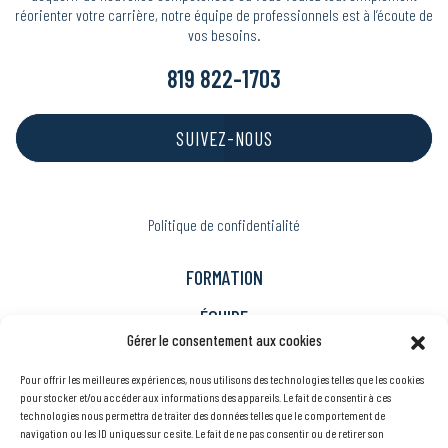
réorienter votre carrière, notre équipe de professionnels est à l’écoute de
vos besoins.
819 822-1703
SUIVEZ-NOUS
Politique de confidentialité
FORMATION
ÉQUIPE
Gérer le consentement aux cookies
ACTUALITÉS / PARTENAIRES
Pour offrir les meilleures expériences, nous utilisons des technologies telles que les cookies
Immigration
pour stocker et/ou accéder aux informations des appareils. Le fait de consentir à ces
technologies nous permettra de traiter des données telles que le comportement de
Carrière
navigation ou les ID uniques sur ce site. Le fait de ne pas consentir ou de retirer son