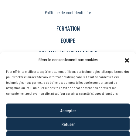
Politique de confidentialité
FORMATION
ÉQUIPE
ACTUALITÉS / PARTENAIRES
Gérer le consentement aux cookies
Immigration
Pour offrir les meilleures expériences, nous utilisons des technologies telles que les cookies
Carrière
pour stocker et/ou accéder aux informations des appareils. Le fait de consentir à ces
technologies nous permettra de traiter des données telles que le comportement de
À propos
navigation ou les ID uniques sur ce site. Le fait de ne pas consentir ou de retirer son
consentement peut avoir un effet négatif sur certaines caractéristiques et fonctions.
Nous joindre
Accepter
EN
Refuser